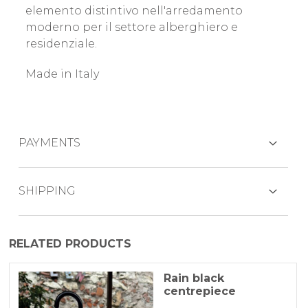
elemento distintivo nell'arredamento
moderno per il settore alberghiero e
residenziale.
Made in Italy
PAYMENTS
CREDIT CARDS
SHIPPING
Il prodotto viene generalmente spedito
RELATED PRODUCTS
entro 3-5 giorni lavorativi mezzo corriere
PAYPAL
espresso.
Rain black
centrepiece
BANK TRANSFER