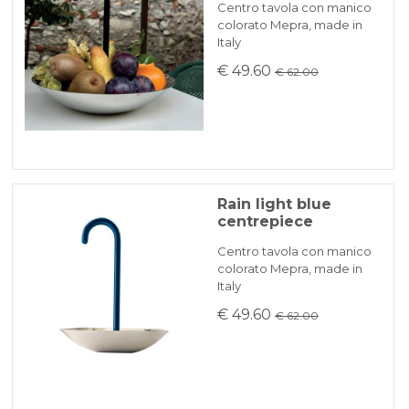
Centro tavola con manico
colorato Mepra, made in
Italy
KLARNA
€ 49.60
€ 62.00
Payment in 3 installments without interest for orders over 35 €
ONLINE BANK PAYMENT
Rain light blue
centrepiece
Centro tavola con manico
colorato Mepra, made in
Italy
€ 49.60
€ 62.00