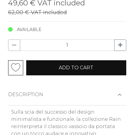
49,60 €
VAT included
62,00 €
VAT included
AVAILABLE
ADD TO CART
DESCRIPTION
Sulla scia del successo del design
minimalista e funzionale, la collezione Rain
reinterpreta il classico vassoio da portata
con un tocco audace e innovativo.