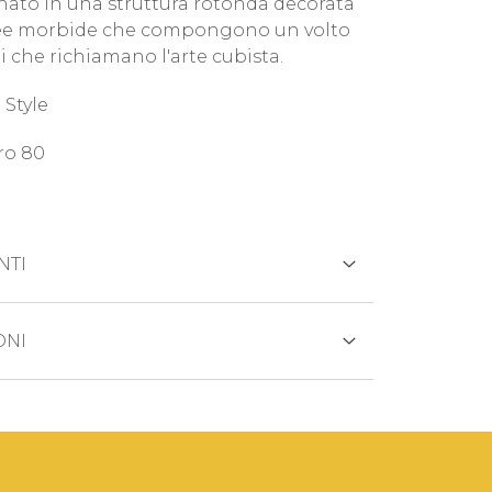
nato in una struttura rotonda decorata
nee morbide che compongono un volto
ti che richiamano l'arte cubista.
Style
ro 80
NTI
REDITO
ONI
otto viene generalmente spedito entro
 lavorativi.
ANCARIO
di prodotto esaurito i tempi di