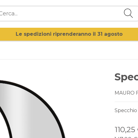
Le spedizioni riprenderanno il 31 agosto
Spec
MAURO 
Specchio
110,25