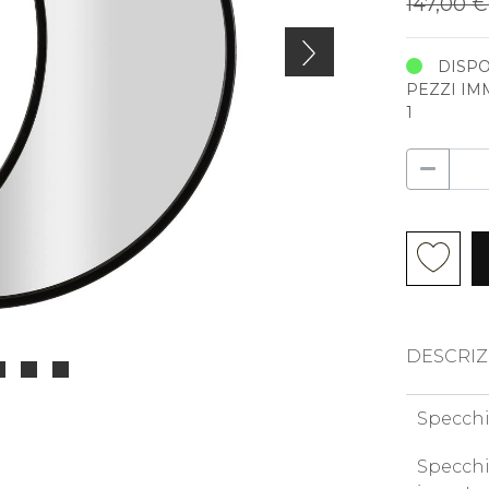
147,00 
DISPO
PEZZI IM
1
DESCRIZ
Specchi
Specchi