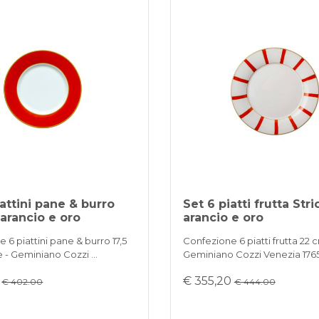
iattini pane & burro
Set 6 piatti frutta Str
 arancio e oro
arancio e oro
 6 piattini pane & burro 17,5
Confezione 6 piatti frutta 22 
e - Geminiano Cozzi …
Geminiano Cozzi Venezia 176
0
€ 355,20
€ 402.00
€ 444.00