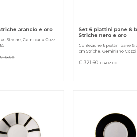
Striche arancio e oro
Set 6 piattini pane & 
Striche nero e oro
 cc Striche, Geminiano Cozzi
765
Confezione 6 piattini pane & b
cm Striche, Geminiano Cozzi
€ 113.00
€ 321,60
€ 402.00