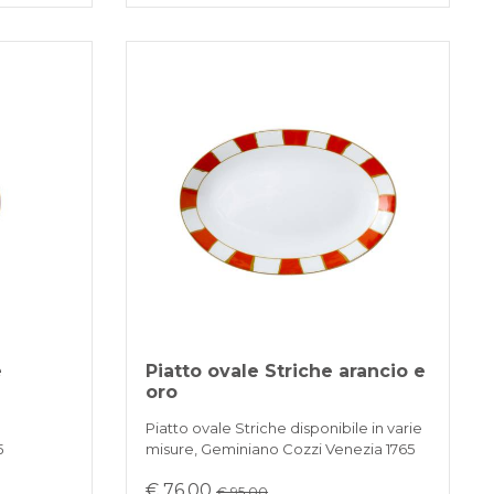
e
Piatto ovale Striche arancio e
oro
Piatto ovale Striche disponibile in varie
5
misure, Geminiano Cozzi Venezia 1765
€ 76,00
€ 95.00