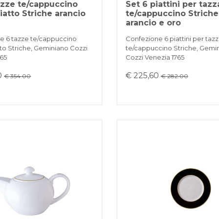
azze te/cappuccino
Set 6 piattini per tazz
iatto Striche arancio
te/cappuccino Striche
arancio e oro
e 6 tazze te/cappuccino
Confezione 6 piattini per taz
to Striche, Geminiano Cozzi
te/cappuccino Striche, Gemi
765
Cozzi Venezia 1765
0
€ 225,60
€ 354.00
€ 282.00