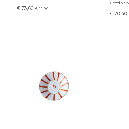
Cozzi Ven
€ 73,60
€ 92.00
€ 70,40