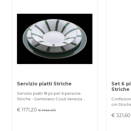
Servizio piatti Striche
Set 6 p
Striche
Servizio piatti 18 pz per 6 persone
Striche - Geminiano Cozzi Venezia …
Confezione
cm Strich
€ 1171,20
€ 1464.00
€ 321,6