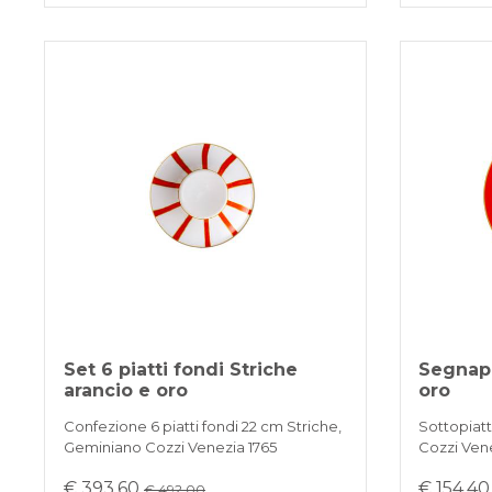
Set 6 piatti fondi Striche
Segnapo
arancio e oro
oro
Confezione 6 piatti fondi 22 cm Striche,
Sottopiat
Geminiano Cozzi Venezia 1765
Cozzi Ven
€ 393,60
€ 154,4
€ 492.00