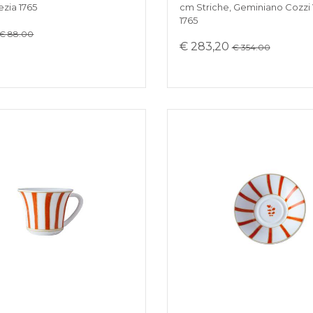
ezia 1765
cm Striche, Geminiano Cozzi
1765
€ 88.00
€ 283,20
€ 354.00