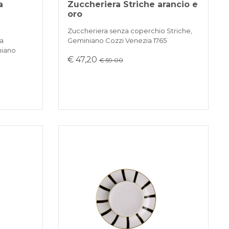
a
Zuccheriera Striche arancio e
oro
Zuccheriera senza coperchio Striche,
za
Geminiano Cozzi Venezia 1765
niano
€ 47,20
€ 59.00