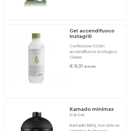
Gel accendifuoco
Instagrill
Confezione 0,5 litri
accendifuoco ecologico,
Classe
€ 8,91
€ 9.90
Kamado minimax
In & Out
Kamado BBQ, non solo un
semplice barbecue.