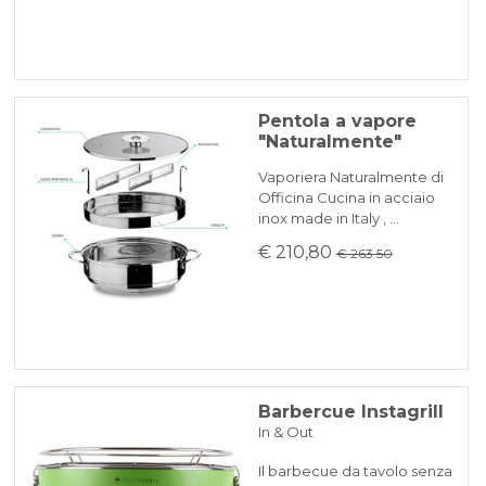
Pentola a vapore
"Naturalmente"
Vaporiera Naturalmente di
Officina Cucina in acciaio
inox made in Italy , …
€ 210,80
€ 263.50
Barbercue Instagrill
In & Out
Il barbecue da tavolo senza