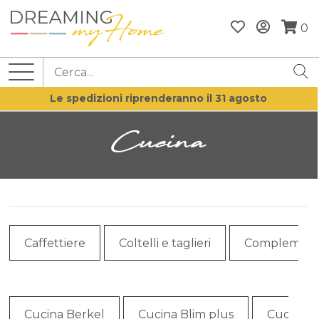
0
Le spedizioni riprenderanno il 31 agosto
Cucina
Caffettiere
Coltelli e taglieri
Complementi
Cucina Berkel
Cucina Blim plus
Cucina C