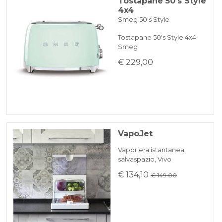
Tostapane 50's Style
4x4
Smeg 50's Style
Tostapane 50's Style 4x4
Smeg
€ 229,00
VapoJet
Vaporiera istantanea
salvaspazio, Vivo
€ 134,10
€ 149.00