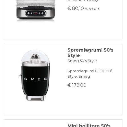
€ 80,10
€ 89.00
Spremiagrumi 50's
Style
Smeg 50's Style
Spremiagrumi CJF01 50°
Style, Smeg
€ 179,00
Mini bollitore 50's