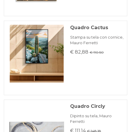
Quadro Cactus
Stampa su tela con cornice,
Mauro Ferretti
€ 82,88
€ 110.50
Quadro Circly
Dipinto su tela, Mauro
Ferretti
€ 111,14
€ 148.18