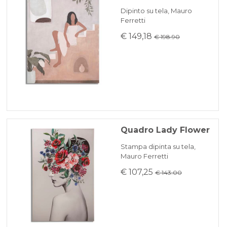
Dipinto su tela, Mauro
Ferretti
€ 149,18
€ 198.90
Quadro Lady Flower
Stampa dipinta su tela,
Mauro Ferretti
€ 107,25
€ 143.00