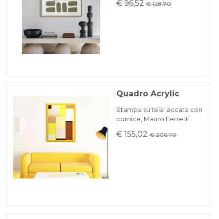
€ 96,52
€ 128.70
Quadro Acrylic
Stampa su tela laccata con
cornice, Mauro Ferretti
€ 155,02
€ 206.70