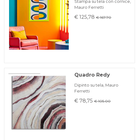
Stampa su tela con cornice,
Mauro Ferretti
€ 125,78
€ 167.70
Quadro Redy
Dipinto su tela, Mauro
Ferretti
€ 78,75
€ 105.00