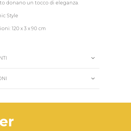
uto donano un tocco di eleganza.
ic Style
oni: 120 x 3 x 90 cm
NTI
REDITO
ONI
otto viene generalmente spedito entro
 lavorativi.
ANCARIO
di prodotto esaurito i tempi di
ter
na saranno comunicati
tivamente.