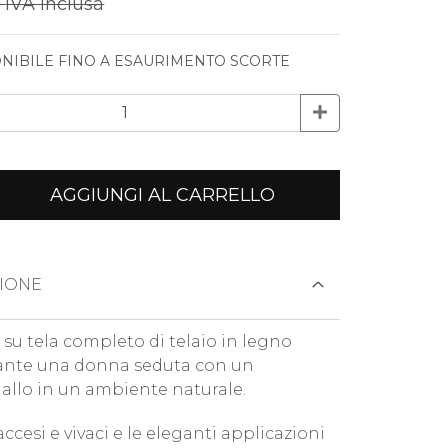
€
IVA inclusa
NIBILE FINO A ESAURIMENTO SCORTE
AGGIUNGI AL CARRELLO
IONE
 su tela completo di telaio in legno
rante una donna seduta con un
llo in un ambiente naturale.
 accesi e vivaci e le eleganti applicazioni