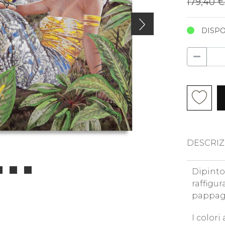
179,40 
DISPO
DESCRIZ
Dipinto
raffigu
pappaga
I colori