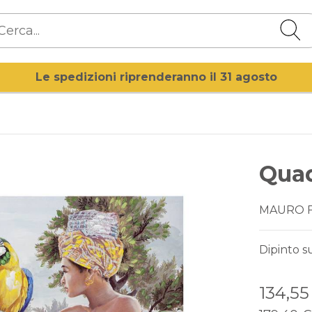
Le spedizioni riprenderanno il 31 agosto
Qua
MAURO 
Dipinto s
134,5