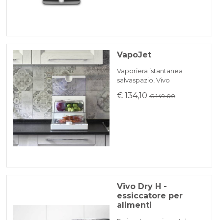
VapoJet
Vaporiera istantanea
salvaspazio, Vivo
€ 134,10
€ 149.00
Vivo Dry H -
essiccatore per
alimenti