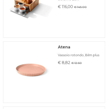
€ 116,00
€ 145.00
Atena
Vassoio rotondo, Bilm plus
€ 8,82
€ 12.60