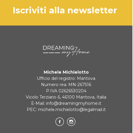
PAYPAL
iscriviti alla newsletter
In caso di prodotto esaurito i tempi di
consegna saranno comunicati
BONIFICO BANCARIO
tempestivamente.
KLARNA
Pagamento in 3 rate senza interessi per ordini superiori a 35 €
Michele Michielotto
REINDIRIZZAMENTI BANCARI
Ufficio del registro: Mantova
Numero rea: MN-267516
P.IVA 02626530204
Vicolo Terziario 6, 46100 Mantova, Italia
E-Mail:
info@dreamingmyhome.it
PEC:
michele.michielotto@legalmail.it