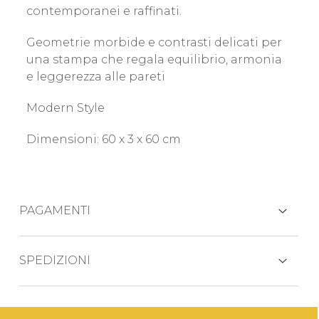
contemporanei e raffinati.
Geometrie morbide e contrasti delicati per
una stampa che regala equilibrio, armonia
e leggerezza alle pareti
Modern Style
Dimensioni: 60 x 3 x 60 cm
PAGAMENTI
CARTE DI CREDITO
SPEDIZIONI
Il prodotto viene generalmente spedito
entro 3 giorni lavorativi.