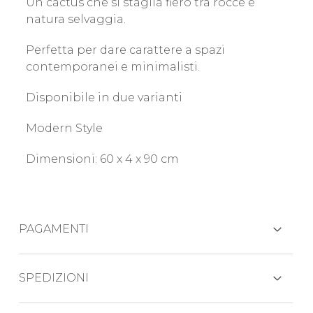
Un cactus che si staglia fiero tra rocce e
natura selvaggia.
Perfetta per dare carattere a spazi
contemporanei e minimalisti.
Disponibile in due varianti
Modern Style
Dimensioni: 60 x 4 x 90 cm
PAGAMENTI
CARTE DI CREDITO
SPEDIZIONI