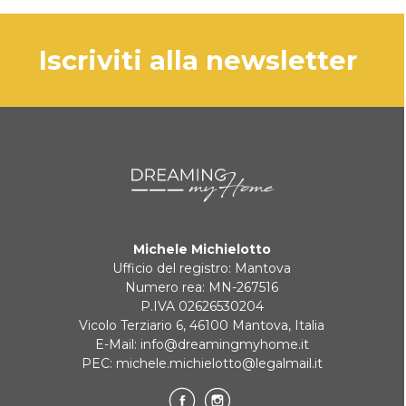
Il prodotto viene generalmente spedito
entro 3 giorni lavorativi.
PAYPAL
iscriviti alla newsletter
In caso di prodotto esaurito i tempi di
consegna saranno comunicati
BONIFICO BANCARIO
tempestivamente.
KLARNA
Pagamento in 3 rate senza interessi per ordini superiori a 35 €
Michele Michielotto
REINDIRIZZAMENTI BANCARI
Ufficio del registro: Mantova
Numero rea: MN-267516
P.IVA 02626530204
Vicolo Terziario 6, 46100 Mantova, Italia
E-Mail:
info@dreamingmyhome.it
PEC:
michele.michielotto@legalmail.it