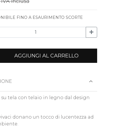
€
IVA inclusa
NIBILE FINO A ESAURIMENTO SCORTE
AGGIUNGI AL CARRELLO
IONE
su tela con telaio in legno dal design
 vivaci donano un tocco di lucentezza ad
biente.