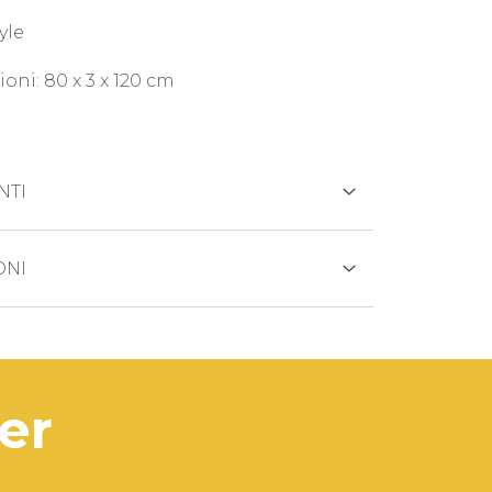
yle
oni: 80 x 3 x 120 cm
NTI
REDITO
ONI
otto viene generalmente spedito entro
 lavorativi.
ANCARIO
di prodotto esaurito i tempi di
ter
na saranno comunicati
tivamente.