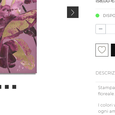
158,00 
DISPO
DESCRIZ
Stampa 
floreale.
I colori
ogni am