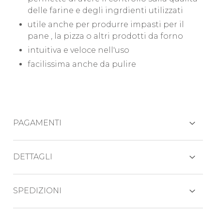
delle farine e degli ingrdienti utilizzati
utile anche per produrre impasti per il
pane , la pizza o altri prodotti da forno
intuitiva e veloce nell'uso
facilissima anche da pulire
PAGAMENTI
CARTE DI CREDITO
DETTAGLI
Perchè scegliere questa macchina per la
SPEDIZIONI
pasta?
PAYPAL