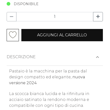
DISPONIBILE
AGGIUNGI AL CARRELLO
DESCRIZIONE
Pastaio è la macchina per la pasta dal
design compatto ed elegante,
nuova
versione 2024
La scocca bianca lucida e la rifinitura in
acciaio satinato la rendono moderna e
compatibile con ogni tipo di cucina.