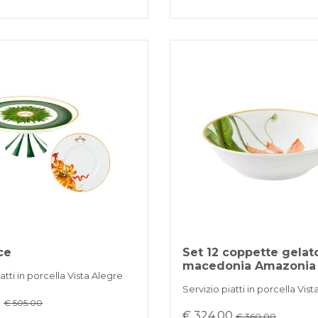
ce
Set 12 coppette gelato
macedonia Amazonia
atti in porcella Vista Alegre
Servizio piatti in porcella Vis
0
€ 505.00
€ 324,00
€ 360.00