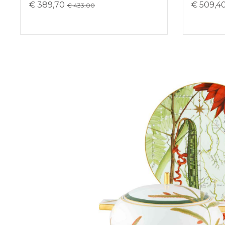
€ 389,70
€ 509,4
€ 433.00