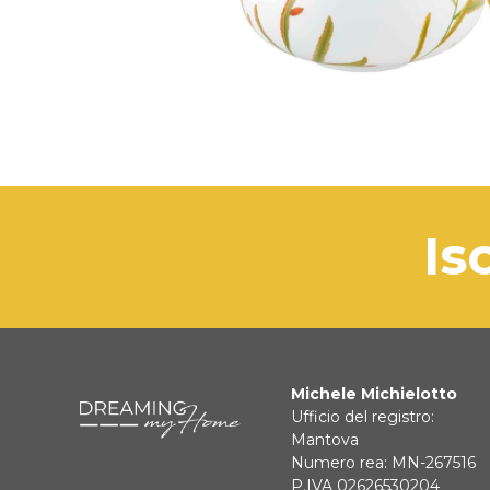
is
Michele Michielotto
Ufficio del registro:
Mantova
Numero rea: MN-267516
P.IVA 02626530204