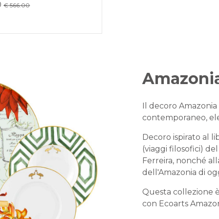
0
€ 566.00
Amazoni
Il decoro Amazonia 
contemporaneo, el
Decoro ispirato al l
(viaggi filosofici) 
Ferreira, nonché all
dell'Amazonia di ogg
Questa collezione è
con Ecoarts Amazon