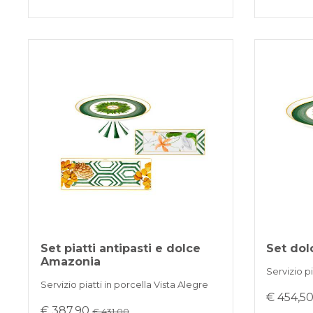
Set piatti antipasti e dolce
Set dol
Amazonia
Servizio pi
Servizio piatti in porcella Vista Alegre
€ 454,5
€ 387,90
€ 431.00