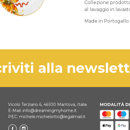
Collezione prodotta 
al lavaggio in lavast
Made in Portogallo
criviti alla newslet
Vicolo Terziario 6, 46100 Mantova, Italia
MODALITÀ D
E-Mail:
info@dreamingmyhome.it
PEC:
michele.michielotto@legalmail.it