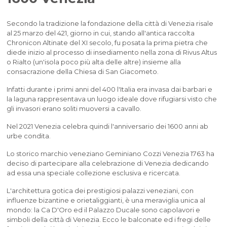
Secondo la tradizione la fondazione della città di Venezia risale
al 25 marzo del 421, giorno in cui, stando all'antica raccolta
Chronicon Altinate del XI secolo, fu posata la prima pietra che
diede inizio al processo di insediamento nella zona di Rivus Altus
o Rialto (un'isola poco più alta delle altre) insieme alla
consacrazione della Chiesa di San Giacometo.
Infatti durante i primi anni del 400 l'Italia era invasa dai barbari e
la laguna rappresentava un luogo ideale dove rifugiarsi visto che
gli invasori erano soliti muoversi a cavallo.
Nel 2021 Venezia celebra quindi l'anniversario dei 1600 anni ab
urbe condita.
Lo storico marchio veneziano Geminiano Cozzi Venezia 1763 ha
deciso di partecipare alla celebrazione di Venezia dedicando
ad essa una speciale collezione esclusiva e ricercata.
L'architettura gotica dei prestigiosi palazzi veneziani, con
influenze bizantine e orietaliggianti, è una meraviglia unica al
mondo: la Ca D'Oro ed il Palazzo Ducale sono capolavori e
simboli della città di Venezia. Ecco le balconate ed i fregi delle