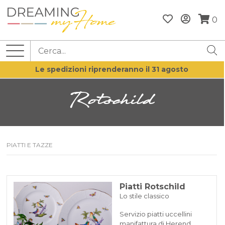
0
Le spedizioni riprenderanno il 31 agosto
Rotschild
PIATTI E TAZZE
Piatti Rotschild
Lo stile classico
Servizio piatti uccellini
manifattura di Herend