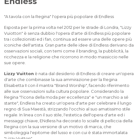
Endless
"A tavola con la Regina" l'opera più popolare di Endless
Esposta per la prima volta nel 2012 per le strade di Londra, "Lizzy
Vuiotton" è senza dubbio l'opera d'arte di Endless più popolare
tra i collezionisti ed i fan, continua ad essere una delle opere più
iconiche dell'artista. Gran parte delle idee di Endless derivano da
osservazioni sociali, con temi come il branding, la pubblicità, la
ricchezza e la religione che ricorrono in modo massiccio nelle
sue opere.
Lizzy Vuitton
è nata dal desiderio di Endless di creare un'opera
d'arte che combinasse la sua ammirazione per la Regina
Elisabetta II con il mantra "Brand Worship", facendo riferimento
alle sue osservazioni sulla cultura popolare. Considerando la
Regina "l'icona della moda per eccellenza" e "un marchio a sé
stante", Endless ha creato un'opera d'arte per celebrare il lungo
regno di Sua Maestà, strizzando l'occhio al suo amatissimo stile
regale. In linea con il suo stile, l'estetica dell'opera d'arte ed i
messaggi chiave, ENdless ha decorato lo scialle di pelliccia della
Regina con la sua versione di un motivo di marca, che
simboleggia l'epitome del lusso e con cui è stata immortalata
"Lizzy Vuitton".