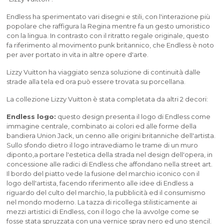
Endless ha sperimentato vari disegni e stili, con l'interazione più
popolare che raffigura la Regina mentre fa un gesto umoristico
con la lingua. In contrasto con il ritratto regale originale, questo
fa riferimento al movimento punk britannico, che Endless è noto
per aver portato in vita in altre opere d'arte.
Lizzy Vuitton ha viaggiato senza soluzione di continuità dalle
strade alla tela ed ora può essere trovata su porcellana.
La collezione Lizzy Vuitton è stata completata da altri 2 decori:
Endless logo:
questo design presenta il logo di Endless come
immagine centrale, combinato ai colori ed alle forme della
bandiera Union Jack, un cenno alle origini britanniche dell'artista.
Sullo sfondo dietro il logo intravediamo le trame di un muro
diponto,a portare l'estetica della strada nel design dell'opera, in
concessione alle radici di Endless che affondano nella street art.
Il bordo del piatto vede la fusione del marchio iconico con il
logo dell'artista, facendo riferimento alle idee di Endless a
riguardo del culto del marchio, la pubblicità ed il consumismo
nel mondo moderno. La tazza di ricollega stilisticamente ai
mezzi artistici di Endless, con il logo che la avvolge come se
fosse stata spruzzata con una vernice spray nero ed uno stencil.