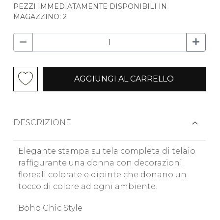
PEZZI IMMEDIATAMENTE DISPONIBILI IN
MAGAZZINO: 2
AGGIUNGI AL CARRELLO
DESCRIZIONE
Elegante stampa su tela completa di telaio
raffigurante una donna con decorazioni
floreali colorate e dipinte che donano un
tocco di colore ad ogni ambiente.
Boho Chic Style