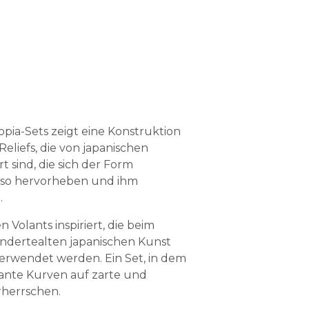
pia-Sets zeigt eine Konstruktion
eliefs, die von japanischen
t sind, die sich der Form
sso hervorheben und ihm
.
en Volants inspiriert, die beim
undertealten japanischen Kunst
verwendet werden. Ein Set, in dem
ante Kurven auf zarte und
rherrschen.