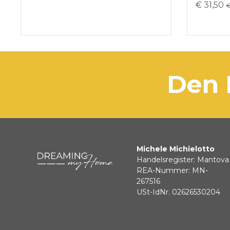
€ 31,50
€
den
Michele Michielotto
Handelsregister: Mantova
REA-Nummer: MN-
267516
USt-IdNr. 02626530204