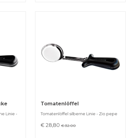
cke
Tomatenlöffel
e Linie -
Tomatenlöffel silberne Linie - Zio pepe
€ 28,80
€ 32.00