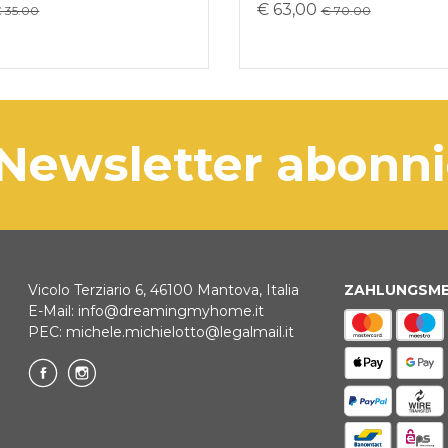
€ 63,00
 35.00
€ 70.00
 Newsletter abonn
Vicolo Terziario 6, 46100 Mantova, Italia
ZAHLUNGSM
E-Mail:
info@dreamingmyhome.it
PEC:
michele.michielotto@legalmail.it