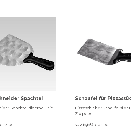
hneider Spachtel
Schaufel für Pizzastü
ider Spachtel silberne Linie -
Pizzaschieber Schaufel silbern
Zio pepe
€ 28,80
€ 43.00
€ 32.00