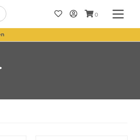
0
en
r