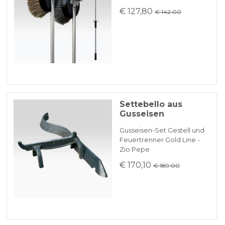
€ 127,80
€ 142.00
Settebello aus
Gusseisen
Gusseisen-Set Gestell und
Feuertrenner Gold Line -
Zio Pepe
€ 170,10
€ 189.00