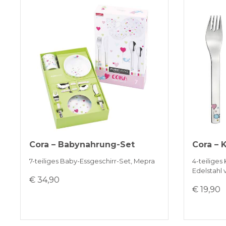
Cora – Babynahrung-Set
Cora – 
7-teiliges Baby-Essgeschirr-Set, Mepra
4-teiliges
Edelstahl
€ 34,90
€ 19,90