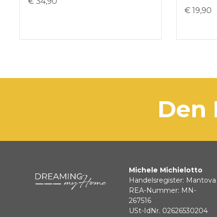
€ 34,90
€ 19,90
den
Michele Michielotto
Handelsregister: Mantova
REA-Nummer: MN-
267516
USt-IdNr. 02626530204