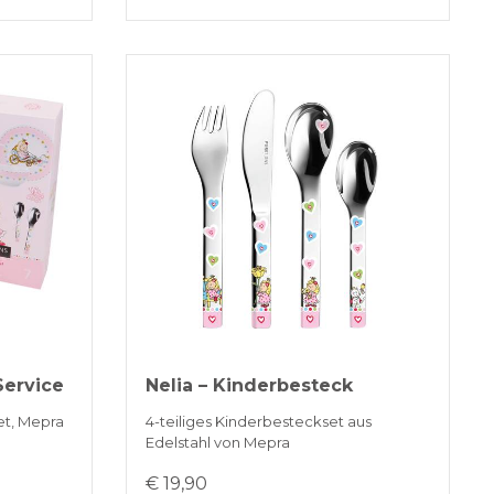
Service
Nelia – Kinderbesteck
et, Mepra
4-teiliges Kinderbesteckset aus
Edelstahl von Mepra
€ 19,90