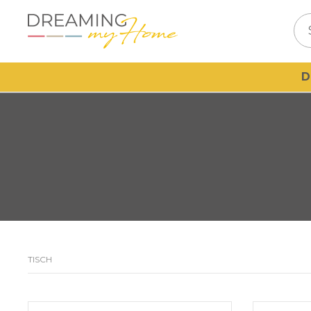
D
TISCH