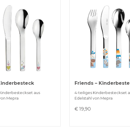
Kinderbesteck
Friends – Kinderbest
 Kinderbesteckset aus
4-teiliges Kinderbesteckset 
 von Mepra
Edelstahl von Mepra
€ 19,90