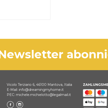
 Newsletter abonn
Vicolo Terziario 6, 46100 Mantova, Italia
ZAHLUNGSM
E-Mail:
info@dreamingmyhome.it
PEC:
michele.michielotto@legalmail.it