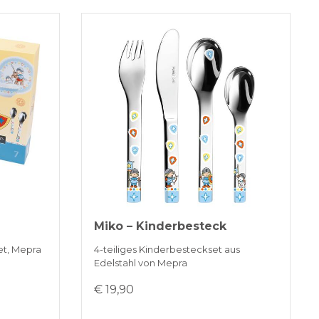
Miko – Kinderbesteck
et, Mepra
4-teiliges Kinderbesteckset aus
Edelstahl von Mepra
€ 19,90