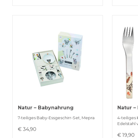
Natur – Babynahrung
Natur –
7-teiliges Baby-Essgeschirr-Set, Mepra
4-teiliges
Edelstahl
€ 34,90
€ 19,90