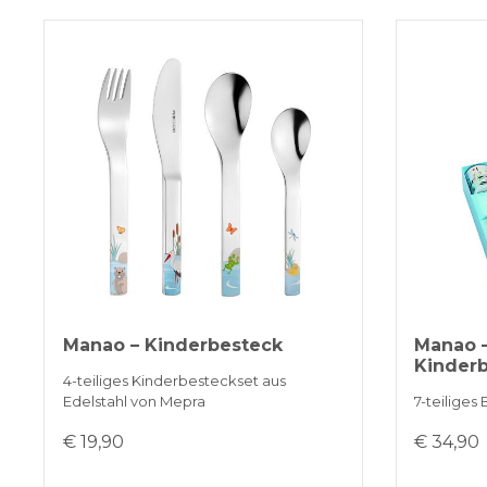
Manao – Kinderbesteck
Manao 
Kinder
4-teiliges Kinderbesteckset aus
Edelstahl von Mepra
7-teiliges
€ 19,90
€ 34,90