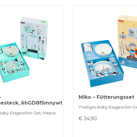
–
Miko – Fütterungsset
besteck_6hGD8f5mnywt
7-teiliges Baby-Essgeschirr-S
 Baby-Essgeschirr-Set, Mepra
€ 34,90