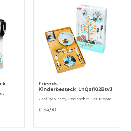
eck
Friends –
Kinderbesteck_LnQafI02BtvJ
aus
7-teiliges Baby-Essgeschirr-Set, Mepra
€ 34,90