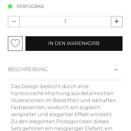
VERFÜGBAR
IN DEN WARENKORB
BESCHREIBUNG
Das Design besticht durch eine
harmonische Mischung aus detailreichen
Illustrationen im Bleistiftstil und lebhaften
Farbakzenten, wodurch ein zugleich
verspielter und eleganter Effekt entsteht.
Zu den eleganten Protagonisten dieses
Sets gehören ein neugieriger Elefant, ein