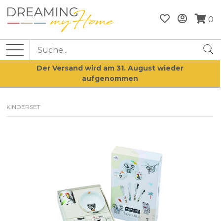
0
Der Versand wird am 31. August wieder
aufgenommen
KINDERSET