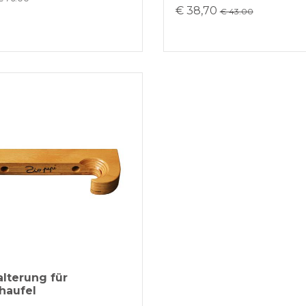
€ 38,70
€ 43.00
lterung für
haufel