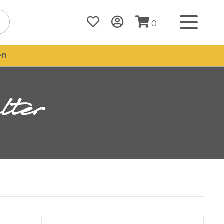
0
en
lter