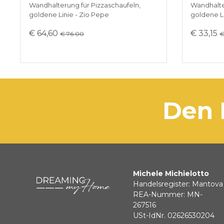
Wandhalterung für Pizzaschaufeln,
Wandhalte
goldene Linie - Zio Pepe
goldene L
€ 64,60
€ 33,15
€ 76.00
€
den
Michele Michielotto
Handelsregister: Mantova
REA-Nummer: MN-
267516
USt-IdNr. 02626530204