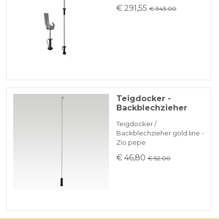
€ 291,55
€ 343.00
Teigdocker -
Backblechzieher
Teigdocker /
Backblechzieher gold line -
Zio pepe
€ 46,80
€ 52.00