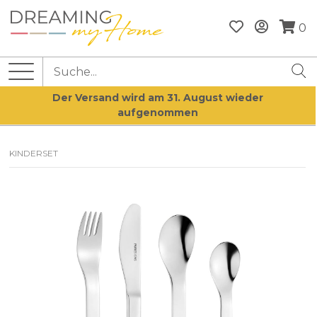
0
Der Versand wird am 31. August wieder
aufgenommen
KINDERSET