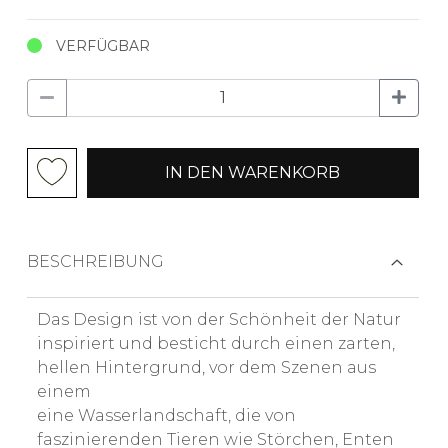
VERFÜGBAR
IN DEN WARENKORB
BESCHREIBUNG
Das Design ist von der Schönheit der Natur
inspiriert und besticht durch einen zarten,
hellen Hintergrund, vor dem Szenen aus
einem
eine Wasserlandschaft, die von
faszinierenden Tieren wie Störchen, Enten