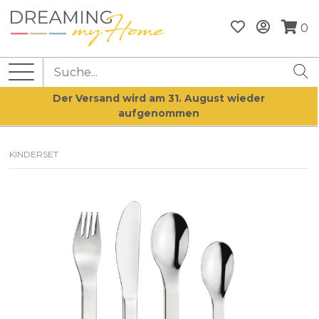
0
Der Versand wird am 31. August wieder
aufgenommen
KINDERSET