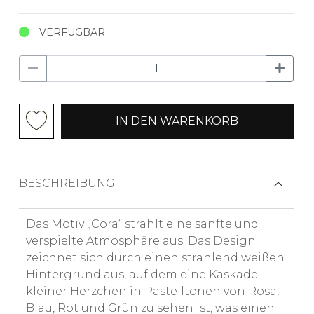
VERFÜGBAR
IN DEN WARENKORB
BESCHREIBUNG
Das Motiv „Cora“ strahlt eine sanfte und
verspielte Atmosphäre aus. Das Design
zeichnet sich durch einen strahlend weißen
Hintergrund aus, auf dem eine Kaskade
kleiner Herzchen in Pastelltönen von Rosa,
Blau, Rot und Grün zu sehen ist, was einen