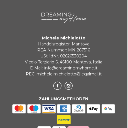
Zahlung in 3 zinslosen Raten bei Bestellungen über 35 €
BANKUMLEITUNGEN
Michele Michielotto
Handelsregister: Mantova
REA-Nummer: MN-267516
USt-IdNr. 02626530204
Vicolo Terziario 6, 46100 Mantova, Italia
E-Mail:
info@dreamingmyhome.it
PEC:
michele.michielotto@legalmail.it
ZAHLUNGSMETHODEN