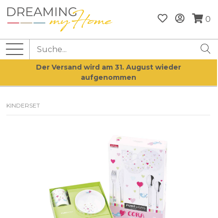
0
Der Versand wird am 31. August wieder
aufgenommen
KINDERSET