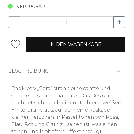
VERFÜGBAR
IN DEN WARENKORB
BESCHREIBUNG
Das Motiv „Cora“ strahlt eine sanfte und
verspielte Atmosphäre aus. Das Design
zeichnet sich durch einen strahlend weißen
Hintergrund aus, auf dem eine Kaskade
kleiner Herzchen in Pastelltönen von Rosa,
Blau, Rot und Grün zu sehen ist, was einen
zarten und lebhaften Effekt erzeugt.