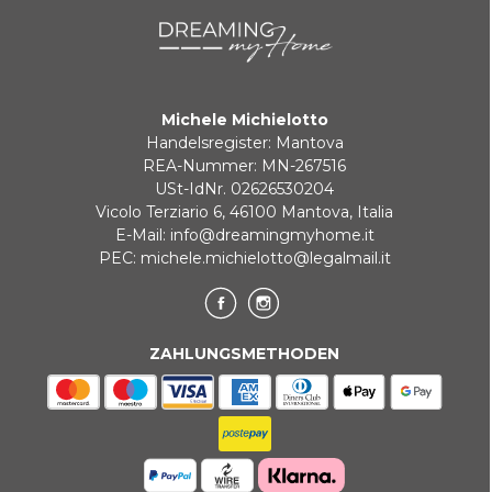
Zahlung in 3 zinslosen Raten bei Bestellungen über 35 €
BANKUMLEITUNGEN
Michele Michielotto
Handelsregister: Mantova
REA-Nummer: MN-267516
USt-IdNr. 02626530204
Vicolo Terziario 6, 46100 Mantova, Italia
E-Mail:
info@dreamingmyhome.it
PEC:
michele.michielotto@legalmail.it
ZAHLUNGSMETHODEN