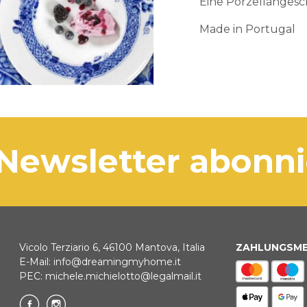
Eine Porzellangeschi
Made in Portugal
 Newsletter abonn
Vicolo Terziario 6, 46100 Mantova, Italia
ZAHLUNGSM
E-Mail:
info@dreamingmyhome.it
PEC:
michele.michielotto@legalmail.it