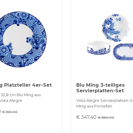
g Platzteller 4er-Set
Blu Ming 3-teiliges
Servierplatten-Set
r 32,8 cm Blu Ming aus
Vista Alegre
Vista Alegre Servierplatten-S
Ming aus Porzellan
0
€ 361.00
€ 347,40
€ 386.00