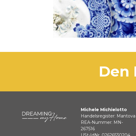
den
Michele Michielotto
Handelsregister: Mantova
REA-Nummer: MN-
267516
USt-IdNr. 02626530204