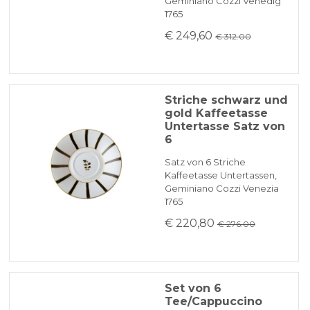
Geminiano Cozzi Venedig
1765
€ 249,60
€ 312.00
Striche schwarz und
gold Kaffeetasse
Untertasse Satz von
6
Satz von 6 Striche
Kaffeetasse Untertassen,
Geminiano Cozzi Venezia
1765
€ 220,80
€ 276.00
Set von 6
Tee/Cappuccino