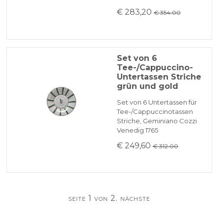
€ 283,20
€ 354.00
Set von 6
Tee-/Cappuccino-
Untertassen Striche
grün und gold
Set von 6 Untertassen für
Tee-/Cappuccinotassen
Striche, Geminiano Cozzi
Venedig 1765
€ 249,60
€ 312.00
seite 1 von 2.
nächste