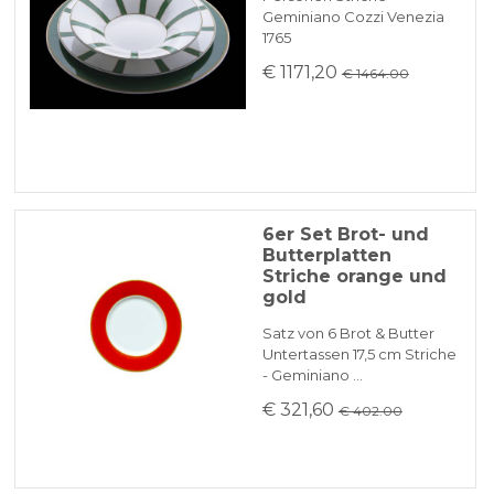
Geminiano Cozzi Venezia
1765
€ 1171,20
€ 1464.00
6er Set Brot- und
Butterplatten
Striche orange und
gold
Satz von 6 Brot & Butter
Untertassen 17,5 cm Striche
- Geminiano …
€ 321,60
€ 402.00