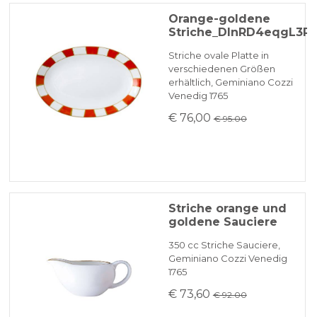
Orange-goldene
Striche_DInRD4eqgL3P
Striche ovale Platte in
verschiedenen Größen
erhältlich, Geminiano Cozzi
Venedig 1765
€ 76,00
€ 95.00
Striche orange und
goldene Sauciere
350 cc Striche Sauciere,
Geminiano Cozzi Venedig
1765
€ 73,60
€ 92.00