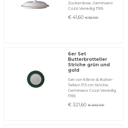
Zuckerdose, Geminiano
Cozzi Venedig 1765
€ 41,60
€ 52.00
6er Set
Butterbrotteller
Striche grün und
gold
Set von 6 Brot-&-Butter-
Tellern 17,5 cm Striche,
Geminiano Cozzi Venedig
1765
€ 321,60
€ 402.00