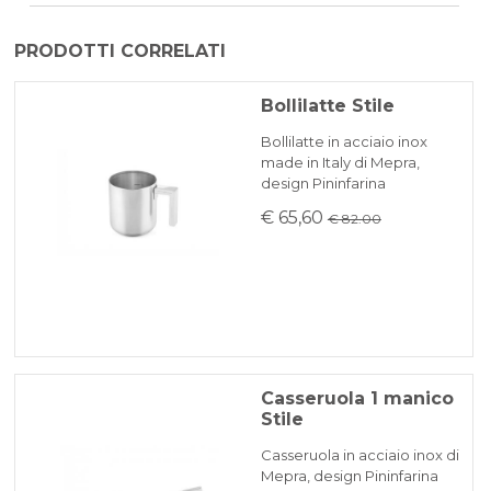
Il prodotto viene generalmente spedito
PRODOTTI CORRELATI
entro 3-5 giorni lavorativi mezzo corriere
PAYPAL
espresso BRT.
Bollilatte Stile
A causa delle difficoltà di reperimento di
BONIFICO BANCARIO
Bollilatte in acciaio inox
materie prime potrebbero esserci dei ritardi
made in Italy di Mepra,
che saranno comunicati tempestivamente
design Pininfarina
KLARNA
via mail.
€ 65,60
€ 82.00
Pagamento in 3 rate senza interessi per ordini superiori a 35 €
REINDIRIZZAMENTI BANCARI
Casseruola 1 manico
Stile
Casseruola in acciaio inox di
Mepra, design Pininfarina