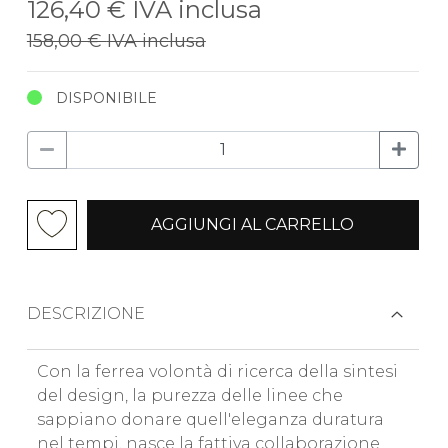
126,40 €
IVA inclusa
158,00 €
IVA inclusa
DISPONIBILE
AGGIUNGI AL CARRELLO
DESCRIZIONE
Con la ferrea volontà di ricerca della sintesi
del design, la purezza delle linee che
sappiano donare quell'eleganza duratura
nel tempi, nasce la fattiva collaborazione