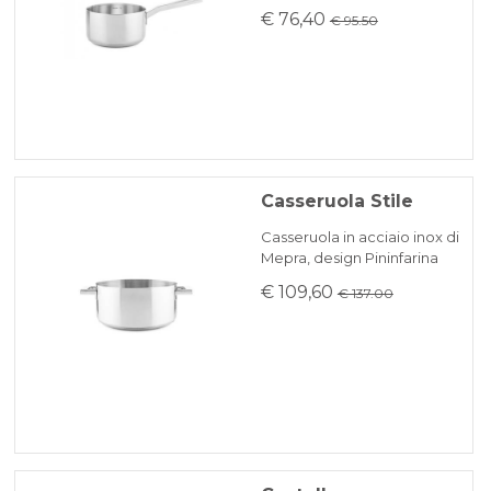
€ 76,40
€ 95.50
Casseruola Stile
Casseruola in acciaio inox di
Mepra, design Pininfarina
€ 109,60
€ 137.00