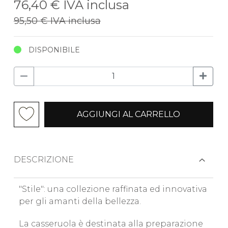
76,40 €
IVA inclusa
95,50 €
IVA inclusa
DISPONIBILE
AGGIUNGI AL CARRELLO
DESCRIZIONE
"Stile": una collezione raffinata ed innovativa
per gli amanti della bellezza.
La casseruola è destinata alla preparazione