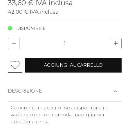
33,60 €
IVA inclusa
42,00 €
IVA inclusa
DISPONIBILE
AGGIUNGI AL CARRELLO
DESCRIZIONE
Coperchio in acciaio inox disponibile in
varie misure con comoda maniglia per
un'ottima presa.