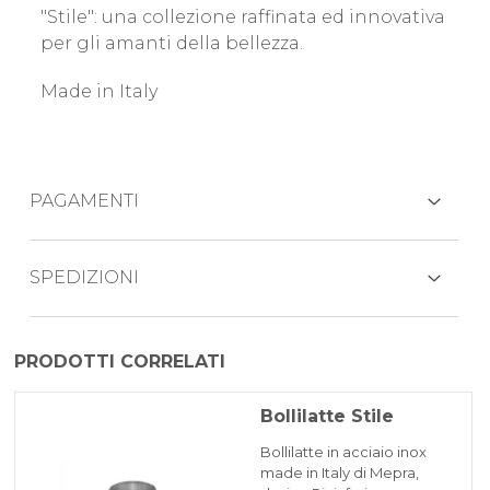
"Stile": una collezione raffinata ed innovativa
per gli amanti della bellezza.
Made in Italy
PAGAMENTI
CARTE DI CREDITO
SPEDIZIONI
Il prodotto viene generalmente spedito
PRODOTTI CORRELATI
entro 3-5 giorni lavorativi mezzo corriere
PAYPAL
espresso BRT.
Bollilatte Stile
A causa delle difficoltà di reperimento di
BONIFICO BANCARIO
Bollilatte in acciaio inox
materie prime potrebbero esserci dei ritardi
made in Italy di Mepra,