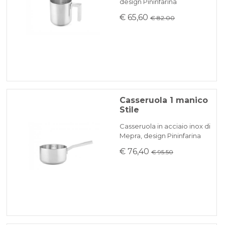
che saranno comunicati tempestivamente
design Pininfarina
KLARNA
via mail.
€ 65,60
€ 82.00
Pagamento in 3 rate senza interessi per ordini superiori a 35 €
REINDIRIZZAMENTI BANCARI
Casseruola 1 manico
Stile
Casseruola in acciaio inox di
Mepra, design Pininfarina
€ 76,40
€ 95.50