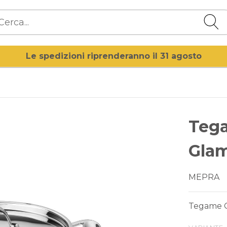
Le spedizioni riprenderanno il 31 agosto
Teg
Gla
MEPRA
Tegame Gl