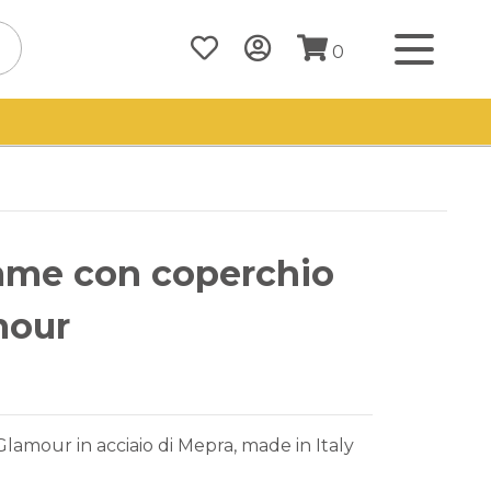
0
ame con coperchio
mour
amour in acciaio di Mepra, made in Italy