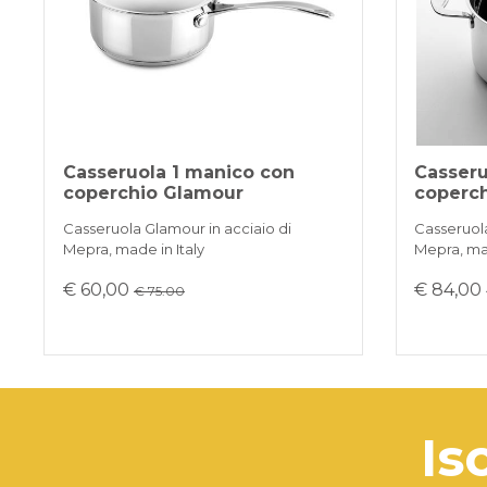
Casseruola 1 manico con
Casseru
coperchio Glamour
coperc
Casseruola Glamour in acciaio di
Casseruola
Mepra, made in Italy
Mepra, mad
€ 60,00
€ 84,00
€ 75.00
is