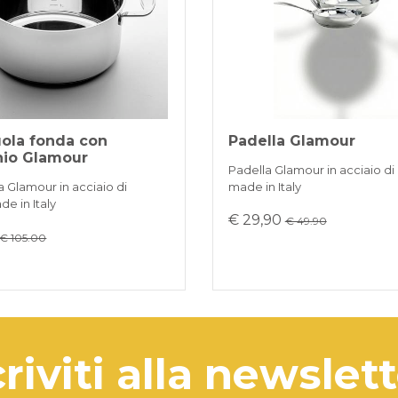
aggiung
per scio
pagliet
umido 
ola fonda con
Padella Glamour
hio Glamour
Padella Glamour in acciaio di
 Glamour in acciaio di
made in Italy
e in Italy
€ 29,90
€ 49.90
€ 105.00
criviti alla newslet