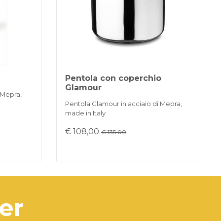
ere un po' di acqua alla fonte dic alore
gliere il grasso. Evitare l'uso di
te abrasive, è sufficiente un panno
o una spugna morbida.
Pentola con coperchio
Glamour
 Mepra,
Pentola Glamour in acciaio di Mepra,
made in Italy
€ 108,00
€ 135.00
ter