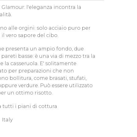
 Glamour: l'eleganza incontra la
lità.
no alle orgini: solo acciaio puro per
 il vero sapore del cibo.
me presenta un ampio fondo, due
pareti basse: è una via di mezzo tra la
e la casseruola. E' solitamente
to per preparazioni che non
no bollitura, come brasati, stufati,
oppure verdure. Può essere utilizzato
er un ottimo risotto.
 tutti i piani di cottura
 Italy