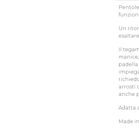
Pentole
funziona
Un ritor
esaltare
Il tega
manice, 
padella 
impiega
richiedo
arrosti 
anche p
Adatta a
Made in