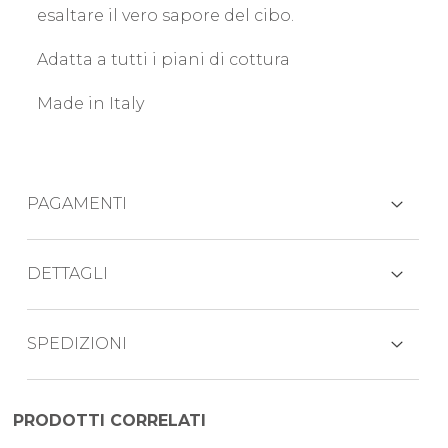
esaltare il vero sapore del cibo.
Adatta a tutti i piani di cottura
Made in Italy
PAGAMENTI
CARTE DI CREDITO
DETTAGLI
Grazie a Glamour si ritorna alla cucina sana
SPEDIZIONI
e naturale con acciaio inox 18/10 di prima
PAYPAL
qualità.
Il prodotto viene generalmente spedito
PRODOTTI CORRELATI
Nessuno rivestimento interno
BONIFICO BANCARIO
entro 3-5 giorni lavorativi mezzo corriere