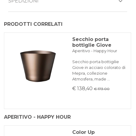
SPEDIZIONI
Il prodotto viene generalmente spedito
PRODOTTI CORRELATI
entro 3-5 giorni lavorativi.
PAYPAL
A causa di possibile carenze di materie
Secchio porta
bottiglie Giove
prime potrebbero esserci dei ritardi che
BONIFICO BANCARIO
Aperitivo - Happy Hour
saranno comunicati tempestivamente.
Secchio porta bottigilie
KLARNA
Giove in acciaio colorato di
Mepra, collezione
Atmosfera, made …
€ 138,40
Pagamento in 3 rate senza interessi per ordini superiori a 35 €
€ 173.00
REINDIRIZZAMENTI BANCARI
APERITIVO - HAPPY HOUR
Color Up