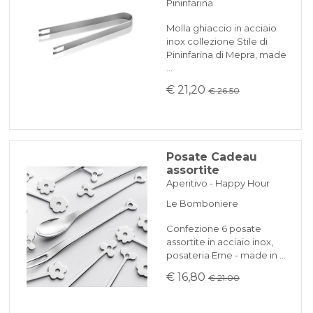
Pininfarina
Molla ghiaccio in acciaio
inox collezione Stile di
Pininfarina di Mepra, made
…
€ 21,20
€ 26.50
Posate Cadeau
assortite
Aperitivo - Happy Hour
Le Bomboniere
Confezione 6 posate
assortite in acciaio inox,
posateria Eme - made in …
€ 16,80
€ 21.00