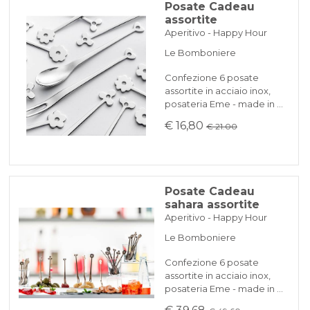
Posate Cadeau
Il set è presentato in un'elegante scatola
assortite
KLARNA
regalo
Aperitivo - Happy Hour
Le Bomboniere
Pagamento in 3 rate senza interessi per ordini superiori a 35 €
Confezione 6 posate
assortite in acciaio inox,
REINDIRIZZAMENTI BANCARI
posateria Eme - made in …
€ 16,80
€ 21.00
Posate Cadeau
sahara assortite
Aperitivo - Happy Hour
Le Bomboniere
Confezione 6 posate
assortite in acciaio inox,
posateria Eme - made in …