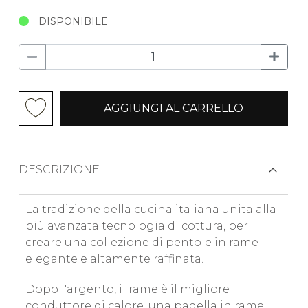
DISPONIBILE
AGGIUNGI AL CARRELLO
DESCRIZIONE
La tradizione della cucina italiana unita alla
più avanzata tecnologia di cottura, per
creare una collezione di pentole in rame
elegante e altamente raffinata.
Dopo l'argento, il rame è il migliore
conduttore di calore, una padella in rame