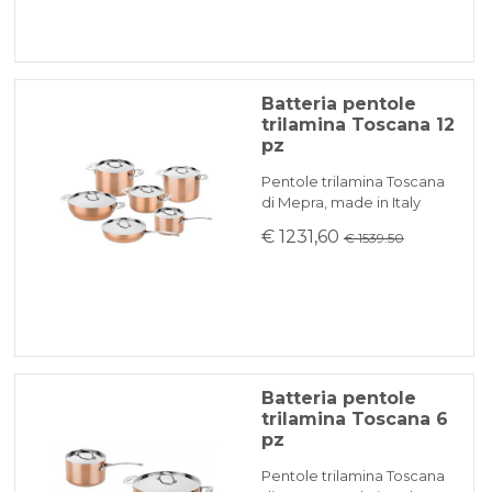
Superficie esterna ed interna lucidate a
specchio, maniglie con rivetti in acciaio
inossibile 18/10 a tenuta rinforzata.
Batteria pentole
trilamina Toscana 12
pz
Le pentole in rame devono essere lavate
accuramente con acqua bollente ed
Pentole trilamina Toscana
di Mepra, made in Italy
asciugate con una panno morbido
€ 1231,60
€ 1539.50
Garanzia a vita
Batteria pentole
trilamina Toscana 6
pz
Pentole trilamina Toscana