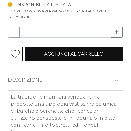
DISPONIBILITÀ LIMITATA
I TEMPI DI CONSEGNA VERRANNO CONFERMATI AL MOMENTO
DELL'ORDINE
AGGIUNGI AL CARRELLO
DESCRIZIONE
La tradizione marinara veneziana ha
prodotto una tipologia vastissima ed unica
di barche e barchette che i veneziani
utilizzano per spostarsi in laguna o in città,
con i canali molto stretti ed i fondali