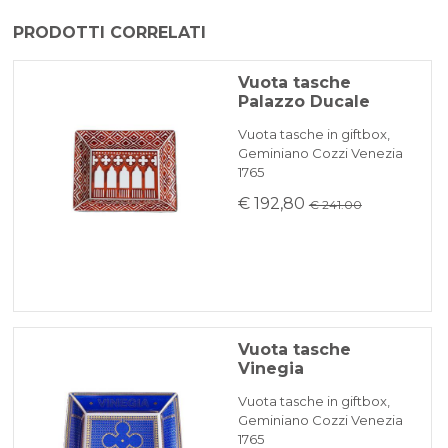
Il prodotto viene generalmente spedito
PRODOTTI CORRELATI
BONIFICO BANCARIO
entro 3-5 giorni lavorativi.
In caso di prodotto esaurito i tempi di
Vuota tasche
Palazzo Ducale
consegna saranno comunicati
KLARNA
tempestivamente.
Vuota tasche in giftbox,
Geminiano Cozzi Venezia
1765
Pagamento in 3 rate senza interessi per ordini superiori a 35 €
€ 192,80
€ 241.00
REINDIRIZZAMENTI BANCARI
Vuota tasche
Vinegia
Vuota tasche in giftbox,
Geminiano Cozzi Venezia
1765