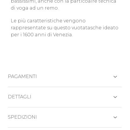
bassissimi, anche con la particoalre tecnica
di voga ad un remo.
Le più caratteristiche vengono
rappresentate su questo vuotatasche ideato
per i 1600 anni di Venezia.
PAGAMENTI
CARTE DI CREDITO
DETTAGLI
Dimesioni: 19,5 x 16 cm
SPEDIZIONI
PAYPAL