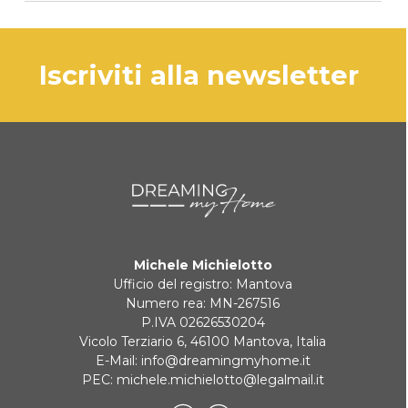
Il prodotto viene generalmente spedito
entro 3 giorni lavorativi.
PAYPAL
iscriviti alla newsletter
In caso di prodotto esaurito i tempi di
consegna saranno comunicati
BONIFICO BANCARIO
tempestivamente.
KLARNA
Pagamento in 3 rate senza interessi per ordini superiori a 35 €
Michele Michielotto
REINDIRIZZAMENTI BANCARI
Ufficio del registro: Mantova
Numero rea: MN-267516
P.IVA 02626530204
Vicolo Terziario 6, 46100 Mantova, Italia
E-Mail:
info@dreamingmyhome.it
PEC:
michele.michielotto@legalmail.it