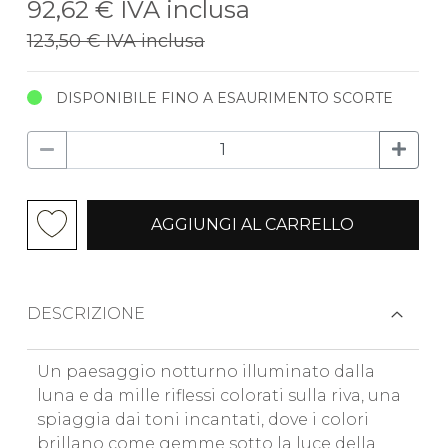
92,62 €
IVA inclusa
123,50 €
IVA inclusa
DISPONIBILE FINO A ESAURIMENTO SCORTE
AGGIUNGI AL CARRELLO
DESCRIZIONE
Un paesaggio notturno illuminato dalla
luna e da mille riflessi colorati sulla riva, una
spiaggia dai toni incantati, dove i colori
brillano come gemme sotto la luce della