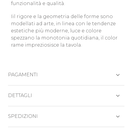
funzionalità e qualità.
Iil rigore e la geometria delle forme sono
modellati ad arte, in linea con le tendenze
estetiche più moderne, luce e colore
spezzano la monotonia quotidiana, il color
rame impreziosisce la tavola.
PAGAMENTI
CARTE DI CREDITO
DETTAGLI
Composizione servizio 44 pezzi per
SPEDIZIONI
11 persone:
PAYPAL
11 cucchiai tavola