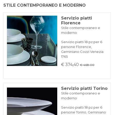
Il prodotto viene spedito in 2 gg
STILE CONTEMPORANEO E MODERNO
BONIFICO BANCARIO
con corriere espresso BRT
11 fortchette tavola
11 coltelli tavola
Servizio piatti
11 cucchiaini
Florence
KLARNA
Stile contemporaneo e
moderno
Acciaio inossidabile 18/10 con finitura PVD
Pagamento in 3 rate senza interessi per ordini superiori a 35 €
Servizio piatti 18 pz per 6
che conferisce elevata resistenza
persone Florence,
REINDIRIZZAMENTI BANCARI
Geminiano Cozzi Venezia
Inalterabile in lavastoviglie
1765
€ 374,40
€ 468.00
Servizio piatti Torino
Stile contemporaneo e
moderno
Servizio piatti 18 pz per 6
persone Torino, Geminiano