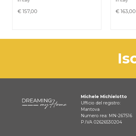
in Italy
in Italy
€ 157,00
€ 163,00
is
Michele Michielotto
Ufficio del registro:
Mantova
Numero rea: MN-267516
P.IVA 02626530204