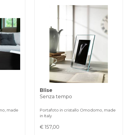
3 rate senza interessi per ordini superiori a 35 €
AMENTI BANCARI
Blise
Senza tempo
omo, made
Portafoto in cristallo Omodomo, made
in Italy
€ 157,00