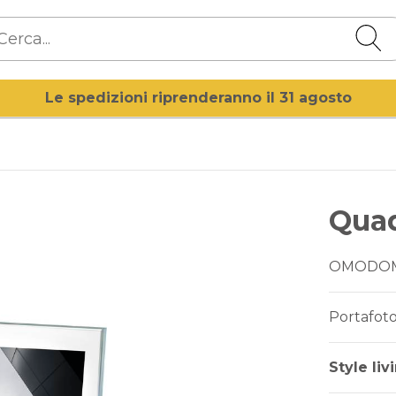
Le spedizioni riprenderanno il 31 agosto
Qua
OMODO
Portafoto
Style liv