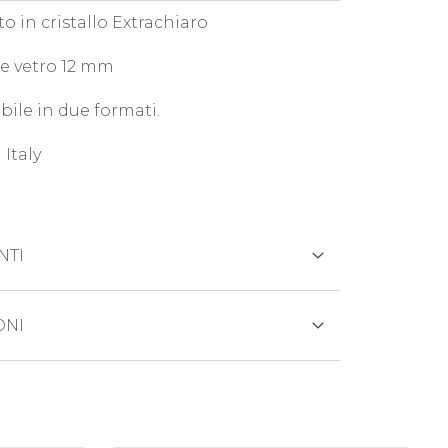
o in cristallo Extrachiaro
e vetro 12 mm
bile in due formati.
 Italy
NTI
REDITO
ONI
otto viene generalmente spedito entro
 lavorativi.
ANCARIO