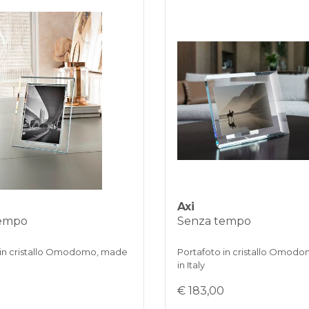
KLARNA
Pagamento in 
REINDIRIZZ
Axi
tempo
Senza tempo
 in cristallo Omodomo, made
Portafoto in cristallo Omod
in Italy
0
€ 183,00