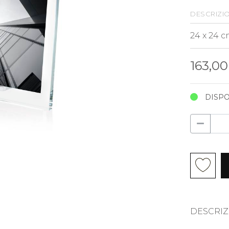
descrizi
163,0
DISPO
DESCRIZ