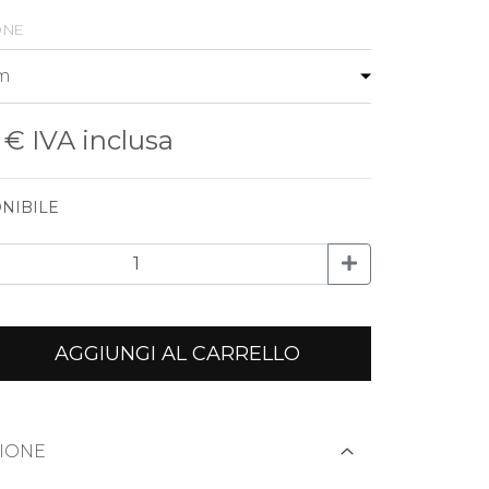
one
0 €
IVA inclusa
NIBILE
AGGIUNGI AL CARRELLO
IONE