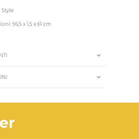
Style
ni: 96,5 x 1,5 x 61 cm
NTI
REDITO
ONI
otto viene generalmente spedito entro
 lavorativi.
ANCARIO
di prodotto esaurito i tempi di
ter
na saranno comunicati
tivamente.