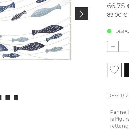
66,75
89,00 €
DISPO
DESCRIZ
Pannell
raffigu
rettang