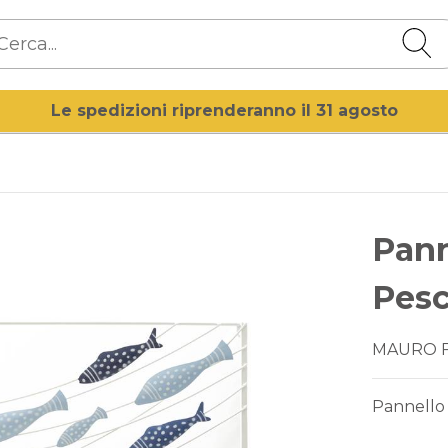
Le spedizioni riprenderanno il 31 agosto
Pann
Pesc
MAURO 
Pannello 