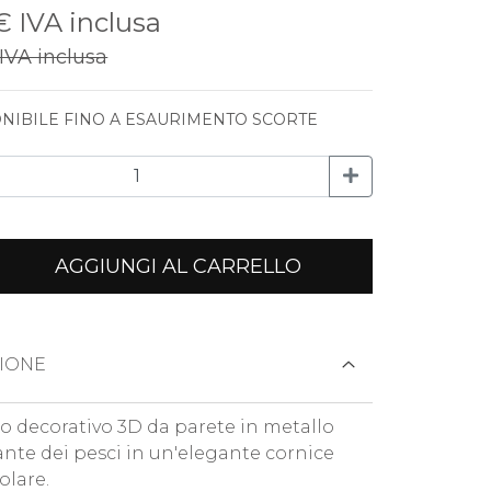
 €
IVA inclusa
IVA inclusa
NIBILE FINO A ESAURIMENTO SCORTE
AGGIUNGI AL CARRELLO
IONE
o decorativo 3D da parete in metallo
rante dei pesci in un'elegante cornice
olare.