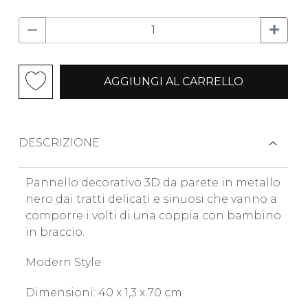
AGGIUNGI AL CARRELLO
DESCRIZIONE
Pannello decorativo 3D da parete in metallo
nero dai tratti delicati e sinuosi che vanno a
comporre i volti di una coppia con bambino
in braccio.
Modern Style
Dimensioni: 40 x 1,3 x 70 cm