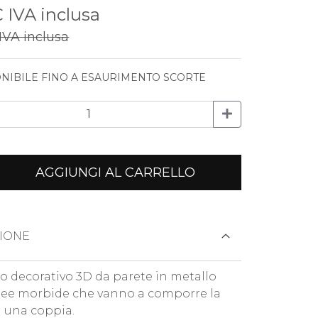
€
IVA inclusa
IVA inclusa
NIBILE FINO A ESAURIMENTO SCORTE
AGGIUNGI AL CARRELLO
IONE
o decorativo 3D da parete in metallo
inee morbide che vanno a comporre la
i una coppia.