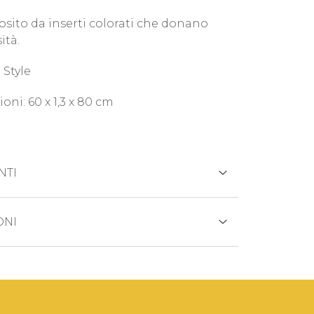
osito da inserti colorati che donano
ità.
Style
ni: 60 x 1,3 x 80 cm
NTI
REDITO
ONI
otto viene generalmente spedito entro
 lavorativi.
ANCARIO
di prodotto esaurito i tempi di