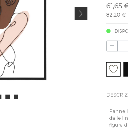
61,65 
82,20 €
DISPO
DESCRIZ
Pannell
dalle l
figura d