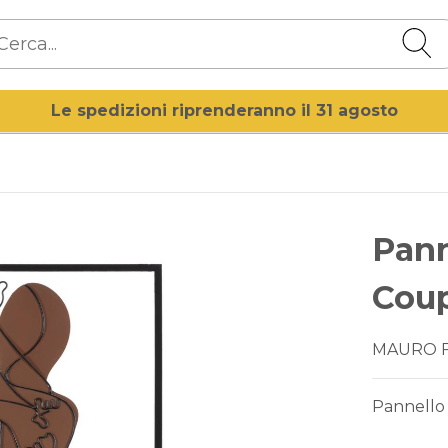
Le spedizioni riprenderanno il 31 agosto
Pann
Cou
MAURO 
Pannello 