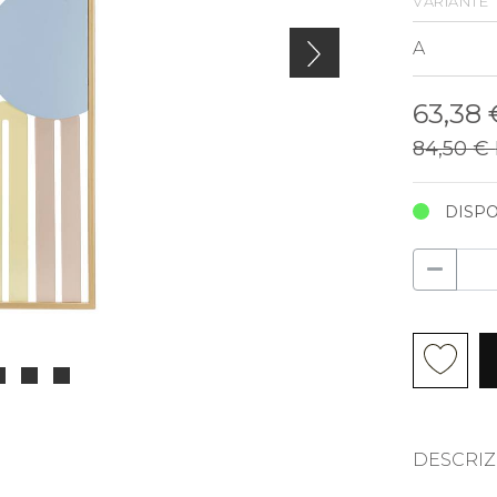
variante
63,38
84,50 €
DISPO
DESCRIZ