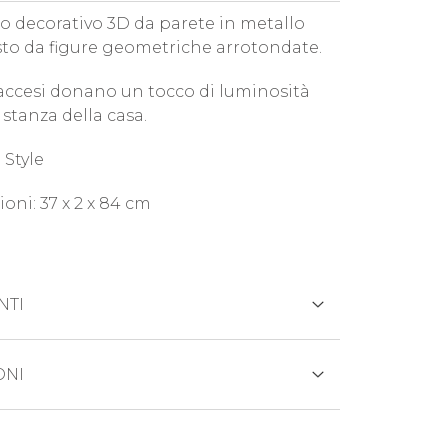
o decorativo 3D da parete in metallo
o da figure geometriche arrotondate.
i accesi donano un tocco di luminosità
stanza della casa.
Style
oni: 37 x 2 x 84 cm
NTI
REDITO
ONI
otto viene generalmente spedito entro