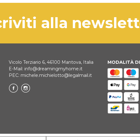
3 giorni
BONIFICO B
In caso 
criviti alla newslet
conseg
tempes
KLARNA
Pagamento in 
Vicolo Terziario 6, 46100 Mantova, Italia
MODALITÀ D
E-Mail:
info@dreamingmyhome.it
REINDIRIZZ
PEC:
michele.michielotto@legalmail.it