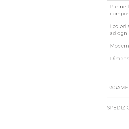
Pannell
compost
I color
ad ogni 
Modern 
Dimensi
PAGAME
CARTE DI C
SPEDIZI
Il prod
PAYPAL