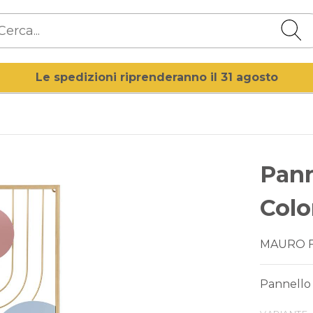
Le spedizioni riprenderanno il 31 agosto
Pann
Colo
MAURO 
Pannello 