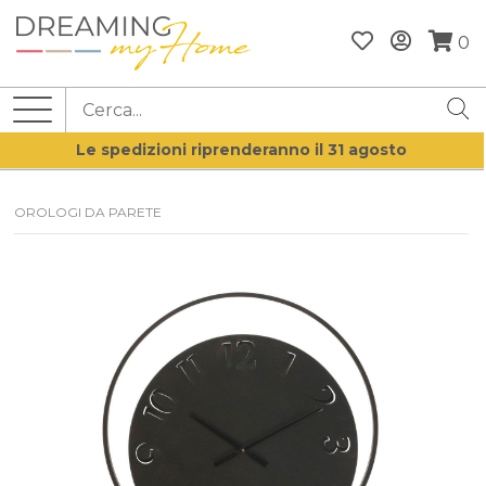
0
Le spedizioni riprenderanno il 31 agosto
OROLOGI DA PARETE