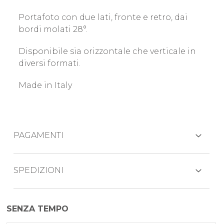
Portafoto con due lati, fronte e retro, dai
bordi molati 28°.
Disponibile sia orizzontale che verticale in
diversi formati.
Made in Italy
PAGAMENTI
CARTE DI CREDITO
SPEDIZIONI
Il prodotto viene generalmente spedito
SENZA TEMPO
entro 7 giorni lavorativi.
PAYPAL