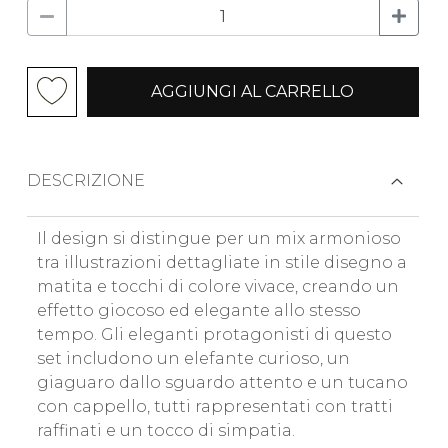
AGGIUNGI AL CARRELLO
DESCRIZIONE
Il design si distingue per un mix armonioso
tra illustrazioni dettagliate in stile disegno a
matita e tocchi di colore vivace, creando un
effetto giocoso ed elegante allo stesso
tempo. Gli eleganti protagonisti di questo
set includono un elefante curioso, un
giaguaro dallo sguardo attento e un tucano
con cappello, tutti rappresentati con tratti
raffinati e un tocco di simpatia.