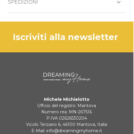
SPEDIZIONI
PAYPAL
piatto piano
Il prodotto viene generalmente spedito
ciotola
BONIFICO BANCARIO
entro 3-5 giorni lavorativi mezzo corriere
tazza
espresso BRT.
iscriviti alla newsletter
cucchiaio bebè
forchetta bebè
KLARNA
coltello bebè
cucchiaino bebè
Pagamento in 3 rate senza interessi per ordini superiori a 35 €
REINDIRIZZAMENTI BANCARI
Michele Michielotto
Ufficio del registro: Mantova
Numero rea: MN-267516
P.IVA 02626530204
Vicolo Terziario 6, 46100 Mantova, Italia
E-Mail:
info@dreamingmyhome.it